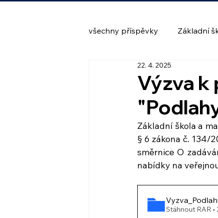
všechny příspěvky
Základní š
22. 4. 2025
Výzva k
"Podlah
Základní škola a ma
§ 6 zákona č. 134/2
směrnice O zadáván
nabídky na veřejno
Vyzva_Podlah
Stáhnout RAR •