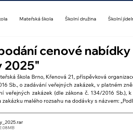
kola
Mateřská škola
Školní družina
Školní jíde
 podání cenové nabídky
y 2025"
teřská škola Brno, Křenová 21, příspěvková organizace
016 Sb., o zadávání veřejných zakázek, v platném znění
í veřejných zakázek (dle zákona č. 134/2016 Sb.), k
u zakázku malého rozsahu na dodávky s názvem: „Podl
y_2025
.rar
 2.08MB