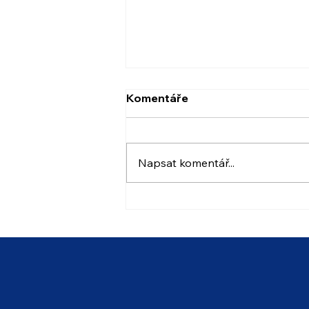
Komentáře
Napsat komentář...
Stanovení úplaty za
předškolní vzdělávání v
MŠ Mlýnská 27