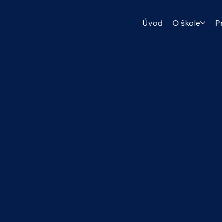
Úvod
O škole
P