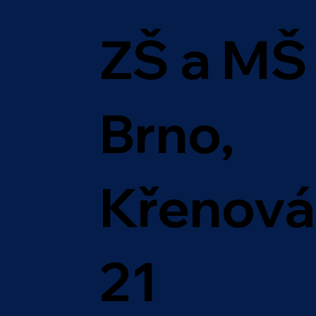
ZŠ a MŠ
Brno,
Křenová
21