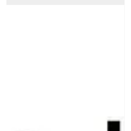
předškolní vzdělávání pro školní rok 2026/2027 takto: Úplata
předškolního vzdělávání činí 300,- Kč měsíčně.