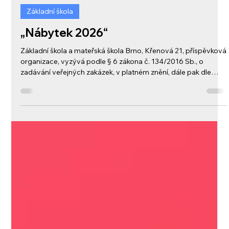
29. 4.
Základní škola
„Nábytek 2026“
Základní škola a mateřská škola Brno, Křenová 21, příspěvková
organizace, vyzývá podle § 6 zákona č. 134/2016 Sb., o
zadávání veřejných zakázek, v platném znění, dále pak dle
směrnice O zadávání veřejných zakázek (dle zákona č.
134/2016 Sb.), k podání cenové nabídky na veřejnou zakázku
malého rozsahu na dodávky s názvem: „Nábytek 2026".