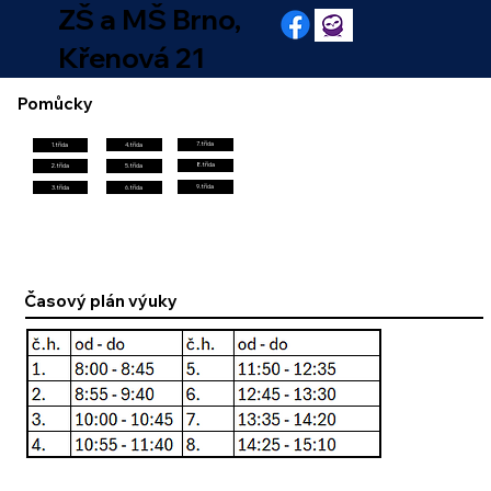
ZŠ a MŠ Brno,
Křenová 21
Pomůcky
7. třída
4. třída
1. třída
8. třída
5. třída
2. třída
9. třída
3. třída
6. třída
Časový plán výuky