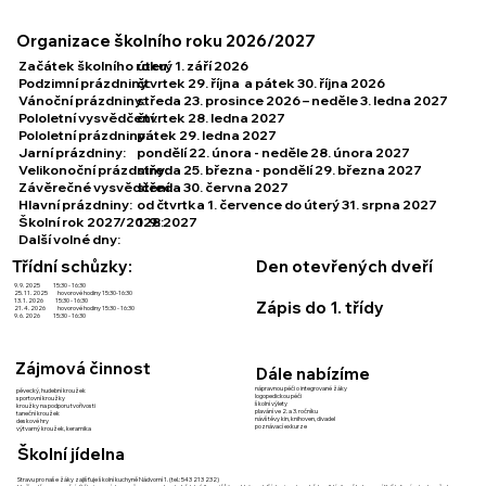
Organizace školního roku 2026/2027
Začátek školního roku:
úterý
1. září 2026
Podzimní prázdniny:
čtvrtek
29. října
a pátek
30. října 2026
Vánoční prázdniny:
středa
23. prosince 2026
– neděle
3. ledna 2027
Pololetní vysvědčení:
čtvrtek
28. ledna 2027
Pololetní prázdniny:
pátek
29. ledna 2027
Jarní prázdniny:
pondělí
22. února
- neděle
28. února 2027
Velikonoční prázdniny:
středa
25. března
- pondělí
29. března 2027
Závěrečné vysvědčení:
středa
30. června 2027
Hlavní prázdniny:
od čtvrtka
1. července
do úterý
31. srpna
2027
Školní rok 2027/2028:
1. 9. 2027
Další volné dny:
Třídní schůzky:
Den otevřených dveří
9. 9. 2025 15:30 - 16:30
25. 11. 2025 hovorové hodiny 15:30-16:30
13. 1. 2026 15:30 - 16:30
Zápis do 1. třídy
21. 4. 2026 hovorové hodiny 15:30 - 16:30
9. 6. 2026 15:30 - 16:30
Zájmová činnost
Dále nabízíme
nápravnou péči o integrované žáky
pěvecký, hudební kroužek
logopedickou péči
sportovní kroužky
školní výlety
kroužky na podporu tvořivosti
plavání ve 2. a 3. ročníku
taneční kroužek
návštěvy kin, knihoven, divadel
deskové hry
poznávací exkurze
výtvarný kroužek, keramika
Školní jídelna
Stravu pro naše žáky zajišťuje školní kuchyně Nádvorní 1. (tel.: 543 213 232)