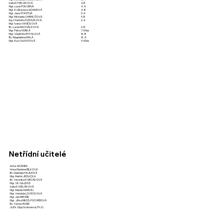
Iveta KYSELÁKOVÁ
3. B
Mgr. Lucie POKORNÁ
4. A
Mgr. Květoslava ADAMOVÁ
4. B
Mgr. Jana ŠTASTNÁ
5. A
Mgr. Michaela VARMUŽOVÁ
5. B
Ing. Charlotta ŠVEHLÍKOVÁ,
6. A
Mgr. Ivana VANÍČKOVÁ
Bc. Lucie MACHÁLKOVÁ
6. B
Mgr. Petra HORKÁ
7. třída
Mgr. Vladimíra RYVOLOVÁ
8. B
Bc. Magdalena MALÁ
8. A
Mgr. Eva VALENTOVÁ
9. třída
Netřídní učitelé
Artur ADÁMEK
Anna Marlene BÍLKOVÁ
Bc. Gabriela HAJDOVÁ
Mgr. Martin JEDLIČKA
Bc. Veronika KORČÁKOVÁ
Mgr. Vít GAJDOŠ
Iveta KYSELÁKOVÁ
Mgr. Marián MARCIN
Mgr. Vendula LOVEČKOVÁ
Mgr. Jan MENŠÍK
Mgr. Jitka MIKEŠ-FOCHEROVÁ
Bc. Václav ROSÍK
JUDr. Olga Svobodová, Ph. D.