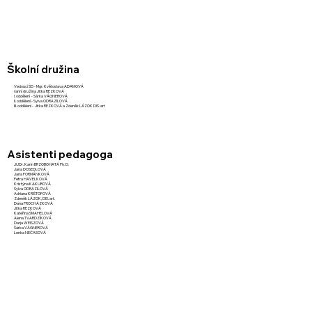
Školní družina
Vedoucí ŠD - Mgr. Květoslava ADAMOVÁ
ranní družina Jitka REZKOVÁ
I. oddělení - Šárka VÁGNEROVÁ
II. oddělení - Sylva ODRAZILOVÁ
III. oddělení - Jitka REZKOVÁ a Zdeněk LÁZOK DIS. art
Asistenti pedagoga
JUDr. Karin BRZOBOHATÁ Ph. D.
Jana DOSEDLOVÁ
Jana FORMÁNKOVÁ
Petra HAVELKOVÁ
Kristýna KAKUROVÁ
Sylva ODRAZILOVÁ
Adriana KRIŠTOFOVÁ
Zdeněk LÁZOK, DIS. art.
Dana PROCHÁZKOVÁ
Jitka REZKOVÁ
Kateřina ŠMAHELOVÁ
Alena TVARDZÍKOVÁ
Darja WEISZOVÁ
Šárka VÁGNEROVÁ
Lenka NEČASOVÁ