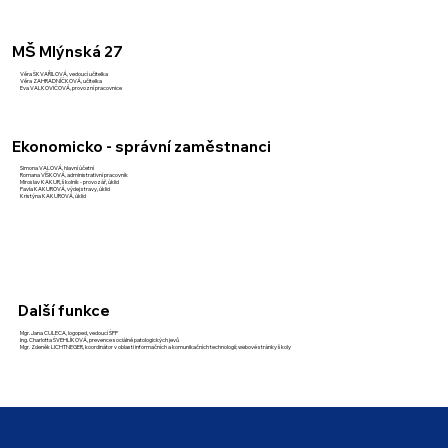
MŠ Mlýnská 27
Věra ŠKVAŘILOVÁ, vedoucí učitelka
Věra ZAHRADNÍČKOVÁ, učitelka
Eva VALKOVIČOVÁ, provozní pracovnice
Ekonomicko - správní zaměstnanci
Simona VALOVÁ, hlavní účetní
Romana VÍŠKOVÁ, administrativní pracovník
Miroslav KAKUR, školník - provozář, úklid
Pavla KAKUROVÁ, výdej stravy, úklid
Kristýna KAKUROVÁ, úklid
Další funkce
Mgr. Jana CULECA, logoped, vedoucí ŠPP
Ing. Charlotta ŠVEHLÍKOVÁ, prevence sociálně patologických jevů
Mgr. Zdeněk LICHTNEGER, koordinátor v oblasti informačních a komunikačních technologií; webové stránky školy