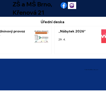
ZŠ a MŠ Brno,
Křenová 21
Úřední deska
dninový provoz
„Nábytek 2026“
y
29. 4.
© 2025 ZŠ a MŠ Brno, Křenová 21