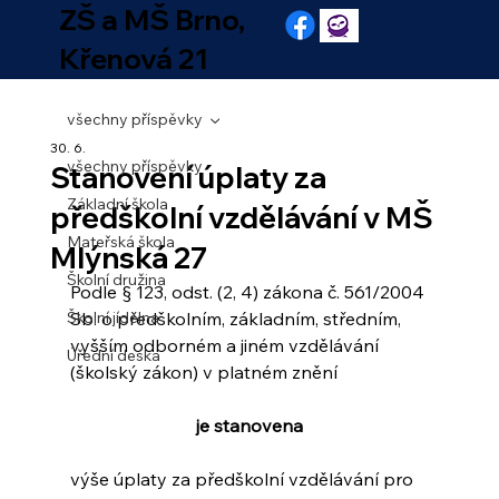
ZŠ a MŠ Brno,
Křenová 21
všechny příspěvky
30. 6.
všechny příspěvky
Stanovení úplaty za
Základní škola
předškolní vzdělávání v MŠ
Mateřská škola
Mlýnská 27
Školní družina
Podle § 123, odst. (2, 4) zákona č. 561/2004 
Školní jídelna
Sb. o předškolním, základním, středním, 
vyšším odborném a jiném vzdělávání 
Úřední deska
(školský zákon) v platném znění
je stanovena
výše úplaty za předškolní vzdělávání pro 