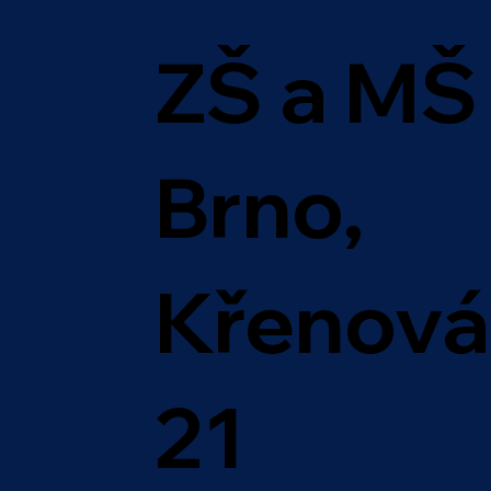
ZŠ a MŠ
Brno,
Křenová
21