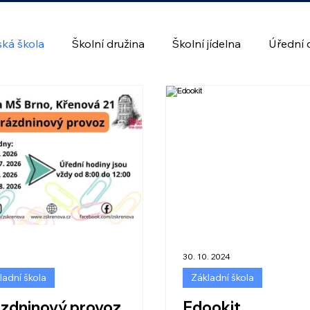
ká škola
Školní družina
Školní jídelna
Úřední 
30. 10. 2024
ladní škola
Základní škola
zdninový provoz
Edookit