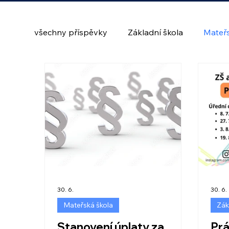
všechny příspěvky
Základní škola
Mateřs
30. 6.
30. 6.
Mateřská škola
Zák
Stanovení úplaty za
Prá