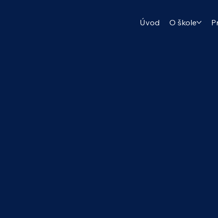
Úvod
O škole
P