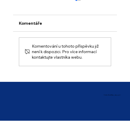
Komentáře
Komentování u tohoto příspěvku již
Prázdninový provoz školy
není k dispozici. Pro více informací
kontaktujte vlastníka webu.
© 2025 ZŠ a MŠ Brno, Křenová 21