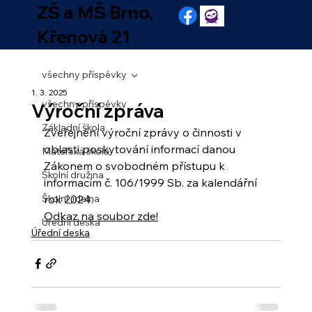
ZŠ a MŠ Brno,
Křenová 21
všechny příspěvky
1. 3. 2025
všechny příspěvky
Výroční zpráva
Základní škola
Zveřejnění výroční zprávy o činnosti v 
oblasti poskytování informací danou 
Mateřská škola
Zákonem o svobodném přístupu k 
Školní družina
informacím č. 106/1999 Sb. za kalendářní 
Školní jídelna
rok 2024.
Odkaz na soubor zde!
Úřední deska
Úřední deska