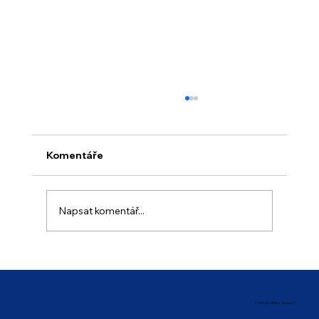
Komentáře
„Nábytek 2026“
Napsat komentář...
© 2025 ZŠ a MŠ Brno, Křenová 21