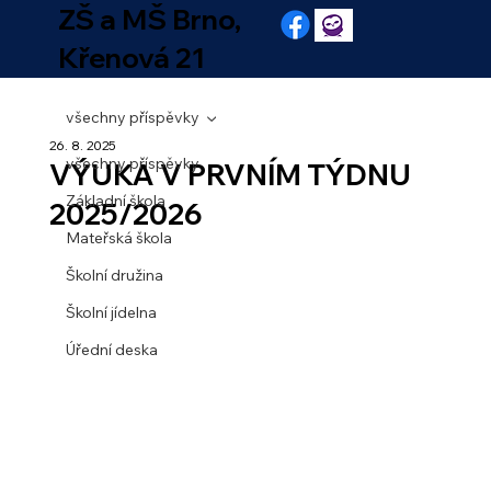
ZŠ a MŠ Brno,
Křenová 21
všechny příspěvky
26. 8. 2025
všechny příspěvky
VÝUKA V PRVNÍM TÝDNU
Základní škola
2025/2026
Mateřská škola
Školní družina
Školní jídelna
Úřední deska