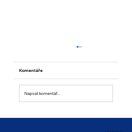
Komentáře
„Nábytek 2026“
Napsat komentář...
© 2025 ZŠ a MŠ Brno, Křenová 21