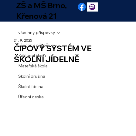
ZŠ a MŠ Brno,
Křenová 21
všechny příspěvky
24. 9. 2025
všechny příspěvky
ČIPOVÝ SYSTÉM VE
Základní škola
ŠKOLNÍ JÍDELNĚ
Mateřská škola
Školní družina
Školní jídelna
Úřední deska