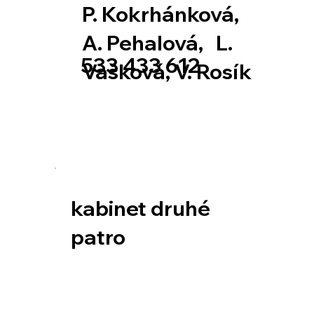
P. Kokrhánková,
A. Pehalová, L.
533 433 612
Vašková, V. Rosík
kabinet druhé
patro