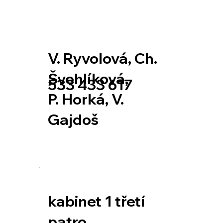
V. Ryvolová, Ch.
Švehlíková,
533 433 617
P. Horká, V.
Gajdoš
kabinet 1 třetí
patro