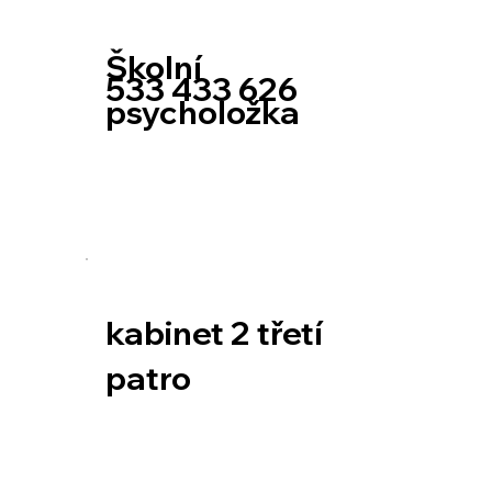
Školní
533 433 626
psycholožka
kabinet 2 třetí
patro