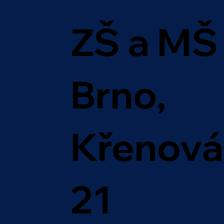
ZŠ a MŠ
Brno,
Křenová
21