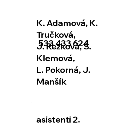
K. Adamová, K.
Tručková,
533 433 624
J. Rezková, S.
Klemová,
L. Pokorná, J.
Manšík
asistenti 2.