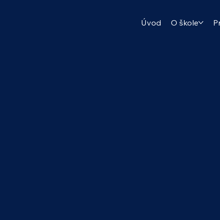
Úvod
O škole
P