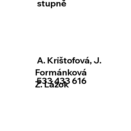
stupně
A. Krištofová, J.
Formánková
533 433 616
Z. Lázok