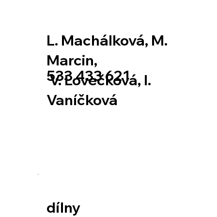
L. Machálková, M.
Marcin,
533 433 621
V. Lovečková,
I.
Vaníčková
dílny