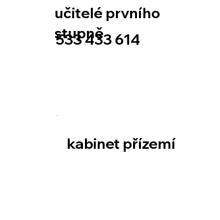
učitelé prvního
stupně
533 433 614
kabinet přízemí