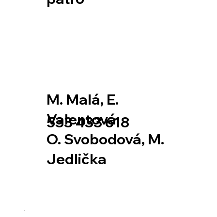
M. Malá, E.
Valentová,
533 433 618
O. Svobodová, M.
Jedlička