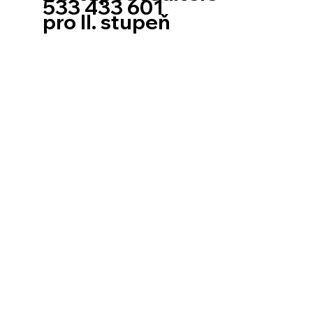
533 433 601
pro II. stupeň