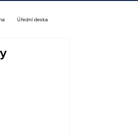
lna
Úřední deska
ny