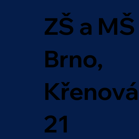
ZŠ a MŠ
Brno,
Křenová
21