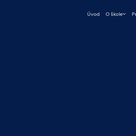
Úvod
O škole
P