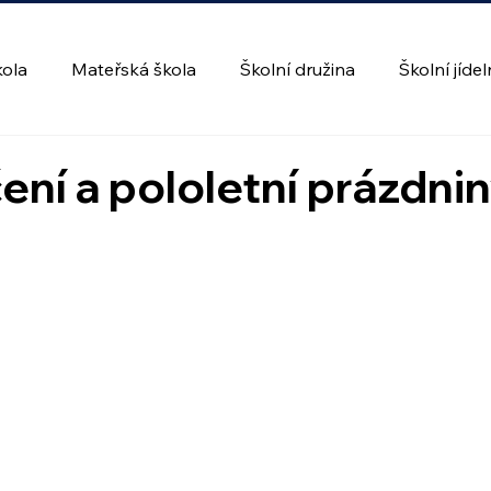
kola
Mateřská škola
Školní družina
Školní jíde
ní a pololetní prázdni