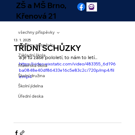
ZŠ a MŠ Brno,
Křenová 21
všechny příspěvky
13. 1. 2025
všechny příspěvky
TŘÍDNÍ SCHŮZKY
Základní škola
a je tu zase pololetí, to nám to letí...
https://video.wixstatic.com/video/483355_6d196
Mateřská škola
ba0848e40df86433e16c5e83c2c/720p/mp4/fil
Školní družina
e.mp4
Školní jídelna
Úřední deska