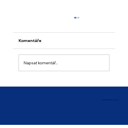
Komentáře
Napsat komentář...
Prázdninový provoz školy
© 2025 ZŠ a MŠ Brno, Křenová 21