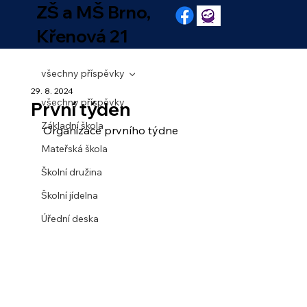
ZŠ a MŠ Brno,
Křenová 21
všechny příspěvky
29. 8. 2024
všechny příspěvky
První týden
Základní škola
Organizace prvního týdne
Mateřská škola
Školní družina
Školní jídelna
Úřední deska