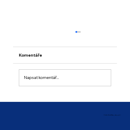
Komentáře
Napsat komentář...
Prázdninový provoz školy
© 2025 ZŠ a MŠ Brno, Křenová 21