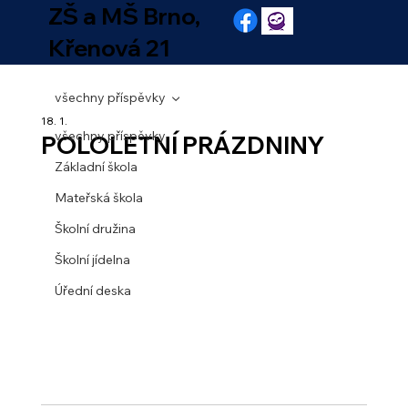
ZŠ a MŠ Brno,
Křenová 21
všechny příspěvky
18. 1.
všechny příspěvky
POLOLETNÍ PRÁZDNINY
Základní škola
Mateřská škola
Školní družina
Školní jídelna
Úřední deska