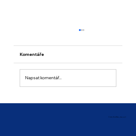
Komentáře
Napsat komentář...
Prázdninový provoz školy
© 2025 ZŠ a MŠ Brno, Křenová 21