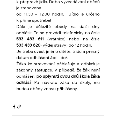
k přepravě jídla. Doba vyzvedávání obědů 
je stanovena 
od 11.30 – 12.00 hodin.  Jídlo je určeno 
k přímé spotřebě!
Dále je důležité obědy na další dny 
odhlásit. To se provádí telefonicky na čísle 
533 433 611
 (vrátnice) nebo na čísle 
533 433 620
 (výdej stravy) do 12 hodin. 
Je třeba uvést jméno dítěte, třídu a přesný 
datum odhlášení /od – do/. 
Žáka ke stravování přihlašuje a odhlašuje 
zákonný zástupce. V případě, že žák není 
odhlášen, 
po uplynutí dvou dnů škola žáka 
odhlásí.
 Po návratu žáka do školy, mu 
budou obědy znovu přihlášeny.