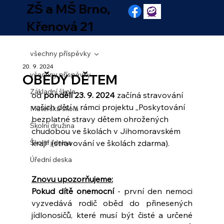
ZŠ a MŠ Brno,
Křenová 21
všechny příspěvky
20. 9. 2024
všechny příspěvky
OBĚDY DĚTEM
Základní škola
od 
pondělí 23. 9. 2024
 začíná stravování 
vašich dětí v rámci projektu „Poskytování 
Mateřská škola
bezplatné stravy dětem ohrožených 
Školní družina
chudobou ve školách v Jihomoravském 
Školní jídelna
kraji“ (stravování ve školách zdarma).
Úřední deska
Znovu upozorňujeme:
Pokud dítě onemocní
 - první den nemoci 
vyzvedává rodič oběd do přinesených 
jídlonosičů, které musí být čisté a určené 