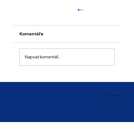
Komentáře
Napsat komentář...
Prázdninový provoz školy
© 2025 ZŠ a MŠ Brno, Křenová 21