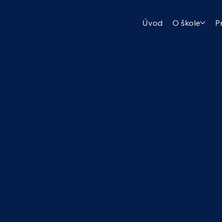
Úvod
O škole
P