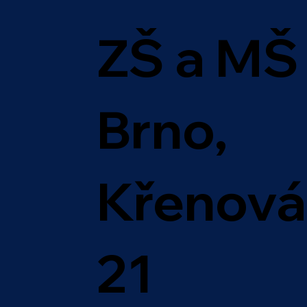
ZŠ a MŠ
Brno,
Křenová
21