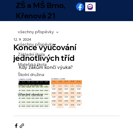
ZŠ a MŠ Brno,
Křenová 21
všechny příspěvky
12. 9. 2024
všechny příspěvky
Konce vyučování
Základní škola
jednotlivých tříd
Mateřská škola
Kdy žákům končí výuka?
Školní družina
Školní jídelna
Úřední deska