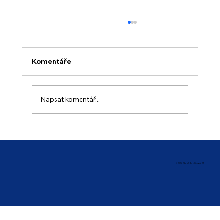
Komentáře
Napsat komentář...
Prázdninový provoz školy
© 2025 ZŠ a MŠ Brno, Křenová 21