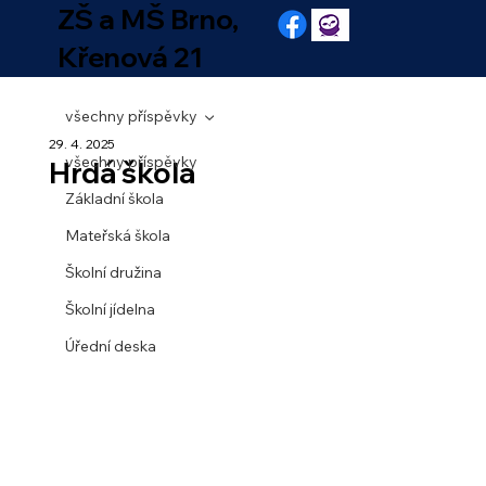
ZŠ a MŠ Brno,
Křenová 21
všechny příspěvky
29. 4. 2025
všechny příspěvky
Hrdá škola
Základní škola
Mateřská škola
Školní družina
Školní jídelna
Úřední deska