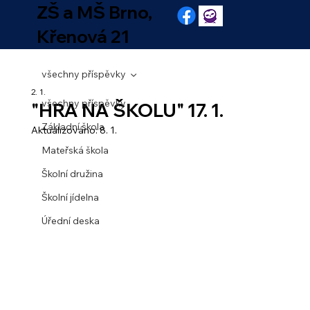
ZŠ a MŠ Brno,
Křenová 21
všechny příspěvky
2. 1.
všechny příspěvky
"HRA NA ŠKOLU" 17. 1.
Základní škola
Aktualizováno:
8. 1.
Mateřská škola
Školní družina
Školní jídelna
Úřední deska