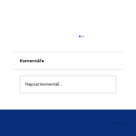
Komentáře
Napsat komentář...
Prázdninový provoz školy
© 2025 ZŠ a MŠ Brno, Křenová 21