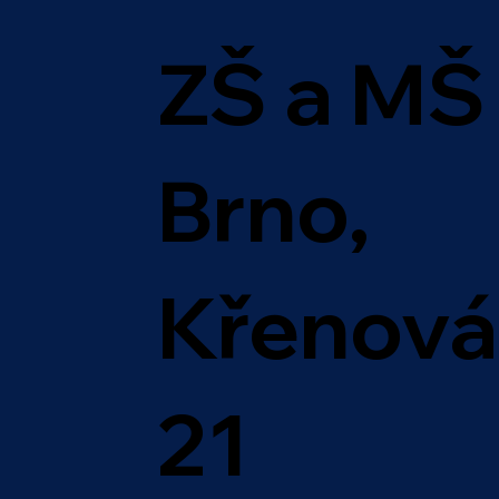
ZŠ a MŠ
Brno,
Křenová
21