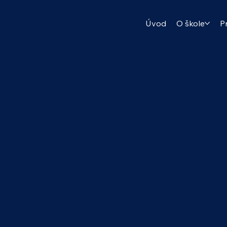
Úvod
O škole
P