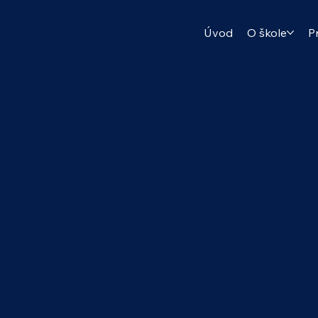
Úvod
O škole
P