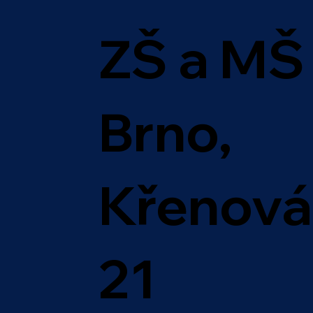
ZŠ a MŠ
Brno,
Křenová
21