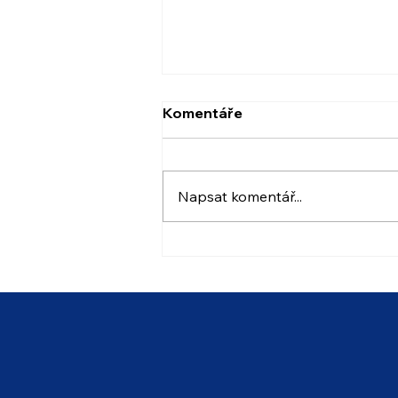
Komentáře
Napsat komentář...
Stanovení úplaty za
předškolní vzdělávání v
MŠ Mlýnská 27