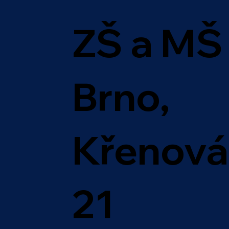
ZŠ a MŠ
Brno,
Křenová
21