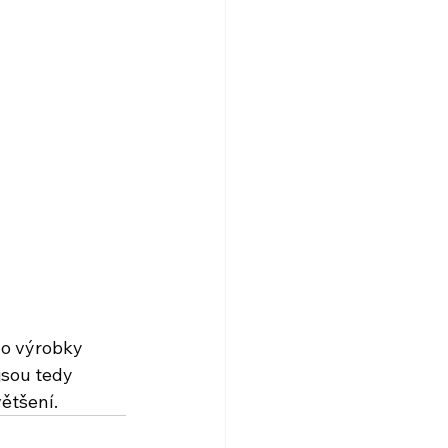
 o výrobky 
jsou tedy 
ětšení. 