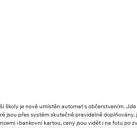
aší školy je nově umístěn automat s občerstvením. Jde
eré jsou přes systém skutečně pravidelně doplňovány, 
incemi i bankovní kartou, ceny jsou vidět i na fotu po zv