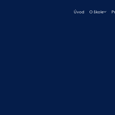
Úvod
O škole
P